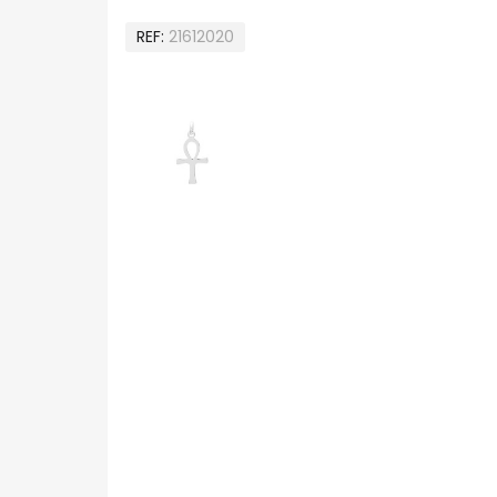
REF
21612020