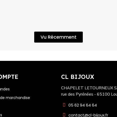
Vu Récemment
OMPTE
CL BIJOUX
CHAPELET LETOURNEUX SA
ndes
rue des Pyrénées - 65100 Lo
 de marchandise
05 62 94 64 64
contact@cl-bijoux.fr
es