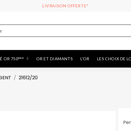
LIVRAISON OFFERTE*
 OR 750°°°
OR ET DIAMANTS
L'OR
LES CHOIX DE L
RGENT
21612/20
Pen