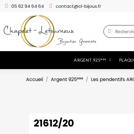
05 62 94 64 64
contact@cl-bijoux.fr
ARGENT 925°°°
PLAQUÉ
Accueil
Argent 925°°°
Les pendentifs A
21612/20