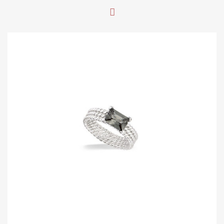
supplémentaire. Avec un diamètre total de 11 mm, cette
bague offre une présence subtile mais remarquable sur
votre doigt et son confort fait oublier sa présence Pierre
centrale : Verre Rubis (diamètre de 5 mm) Entourage :
Oxydes de Zirconium Blancs Diamètre total de la bague :
11 mm Corps de bague : Lisse et brillant Épaisseur du
corps de bague: 2 mm Poids total : 1.9 grammes Tailles
disponibles : 52-54-56-58-60 (50 sur demande)