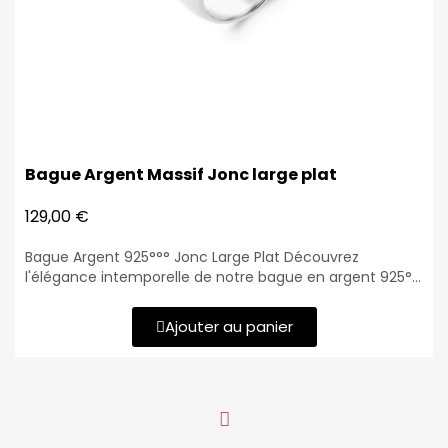
Bague Argent Massif Jonc large plat
129,00 €
Bague Argent 925°°° Jonc Large Plat Découvrez
l'élégance intemporelle de notre bague en argent 925°°
°, conçue pour allier simplicité et sophistication. Ce bijou
se distingue par sa forme jonc large et plat, offrant une
Ajouter au panier
brillance éclatante et un design épuré. Avec un poids de
12,26 grammes, cette bague est à la fois considérable et
confortable à porter.Caractéristiques : Matériau : Argent
925°°° Poids : 12,26 grammes Forme : Jonc grand plat
Finition : Lisse et brillante Largeur: Largeur substantielle
pour une présence remarquable Livraison sous 10 jours