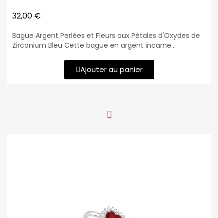
32,00 €
Bague Argent Perlées et Fleurs aux Pétales d'Oxydes de
Zirconium Bleu Cette bague en argent incarne
l'élégance avec son design sophistiqué. Son corps de 5
mm d'épaisseur forme deux rails perlés argent et
Ajouter au panier
entrelacés créant 6 ovales ajourés. Au centre, une fleur
aux pétales d'oxydes de zirconium bleu apporte une
touche de couleur et de brillance. Avec un poids de 2.57
grammes, cette bague allie légèreté et raffinement.
Matériau : Argent Design : 6 fleurs aux pétales d'oxydes
de zirconium bleu Épaisseur du corps de bague : 5 mm
Poids : 2.57 grammes Tailles disponibles : 52-54-56-58-
60 (50 sur demande)