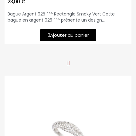
23,00 €
Bague Argent 925 °°° Rectangle Smoky Vert Cette
bague en argent 925 °°° présente un design
contemporain avec son rectangle Smoky Vert, offrant
une touche de couleur subtile et élégante Cette bague
Ajouter au panier
est parfaite pour ceux qui recherchent un bijou élégant
et moderne. Son design minimaliste avec une touche
de couleur en fait un accessoire polyvalent, idéal pour
être porté au quotidien ou pour des occasions spéciales.
Matériau : Argent 925 °°° Design : Bague moderne
Rectangle Smoky Vert Dimensions de la pierre : 4 mm x
9 mm Épaisseur du corps de bague : 2 mm Poids : 1.68
grammes Tailles disponibles : 52-54-56-58-60 (50 sur
demande)