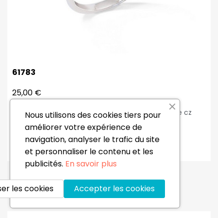
61783
25,00 €
Bague argent rhodié trèfle verre saphir entourage cz
Nous utilisons des cookies tiers pour
blancs Dimension trèfle : Ø 13 mm Poids : 2.40 gr
améliorer votre expérience de
navigation, analyser le trafic du site
Ajouter au panier
et personnaliser le contenu et les
publicités.
En savoir plus
er les cookies
Accepter les cookies