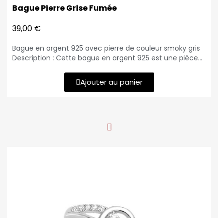
Bague Pierre Grise Fumée
39,00 €
Bague en argent 925 avec pierre de couleur smoky gris
Description : Cette bague en argent 925 est une pièce
de joaillerie élégante et contemporaine. Son design
unique met en valeur trois anneaux torsadés soudés,
Ajouter au panier
créant un effet visuel dynamique et sophistiqué. Au
centre de la bague est une pierre de couleur smoky gris,
taillée de manière rectangulaire et maintenue en place
par quatre griffes délicates. La combinaison de l'argent
brillant et de la pierre smoky gris crée un contraste
saisissant, ajoutant une touche de mystère et
d'élégance à ce bijou. Matériau de la bague : Argent
925 Poids : 3.6 gr Forme du corps de la bague : Trois
anneaux torsadés soudés Pierre centrale : Pierre de
couleur smoky gris (rectangulaire) Type de sertissage :
Quatre griffes Tailles disponibles : 52, 54, 56, 58, 60 (taille
50 disponible sur demande)