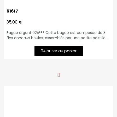
61617
35,00 €
Bague argent 925°°° Cette bague est composée de 3
fins anneaux boules, assemblés par une petite pastille
lisse et brillante en pampille Epaisseur : 3 mm Pastille Ø :
10 mm Poids : 2.76 gr
Ajouter au panier