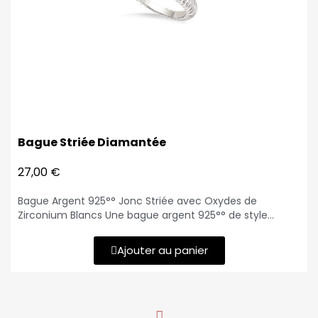
Bague Striée Diamantée
27,00 €
Bague Argent 925°° Jonc Striée avec Oxydes de
Zirconium Blancs Une bague argent 925°° de style
contemporain, avec un corps de forme jonc allant de 3
mm à 10 mm d'épaisseur, striée et lisse. Elle est ornée de
Ajouter au panier
trois rangées de petits oxydes de zirconium blancs
disposés en diagonale, ajoutant une touche d'éclat
subtile. Son poids léger de 2.90 grammes la rend
confortable à porter. Matériau : Argent 925°° Design
:bague forme jonc striée, oxydes de zirconium blancs en