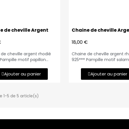
e de cheville Argent
Chaine de cheville Arg
€
18,00 €
de cheville argent rhodié
Chaine de cheville argent r
Pampille motif papillon
925°°° Pampille motif sala
oxydes blancs Papillon : 8 x
Salamandre : 10 x 7 mm Lon
Longueur : 25 cm et anneau
: 25 cm et anneau de
Ajouter au panier
Ajouter au panier
courcissement à 23 cm
raccourcissement à 23 cm
 1-5 de 5 article(s)