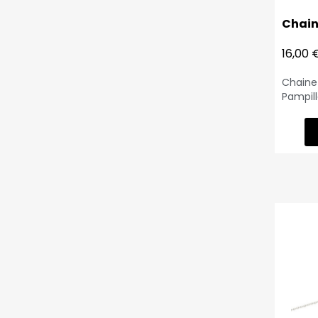
Chain
16,00 
Chaine 
Pampill
pampil
anneau
: 1.35 gr