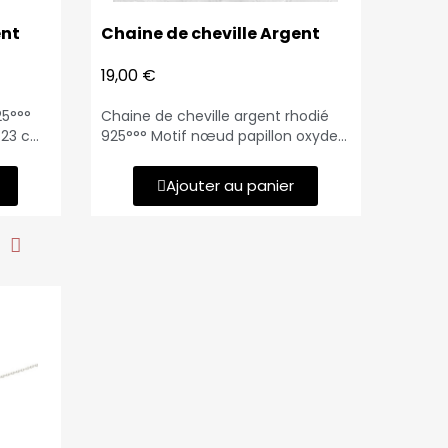
ent
Chaine de cheville Argent
19,00 €
25°°°
Chaine de cheville argent rhodié
: 23 cm
925°°° Motif nœud papillon oxydes
blancs Nœud : 11 x 8 mm Longueur
: 25 cm et anneau de
Ajouter au panier
raccourcissement à 23 cm Poids:
1.30 gr