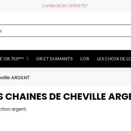
LIVRAISON OFFERTE*
 OR 750°°°
OR ET DIAMANTS
L'OR
LES CHOIX DE L
eville ARGENT
S CHAINES DE CHEVILLE ARG
ction argent