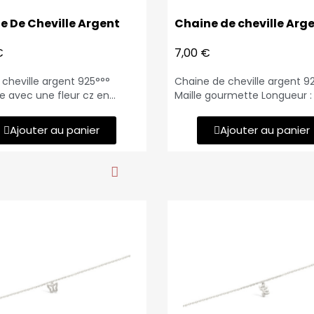
e De Cheville Argent
Chaine de cheville Arg
€
7,00 €
cheville argent 925°°°
Chaine de cheville argent 9
e avec une fleur cz en
Maille gourmette Longueur 
le Longueur : 25cm et
Epaisseur : 4 mm
 de raccourcissement Poids
Ajouter au panier
Ajouter au panier