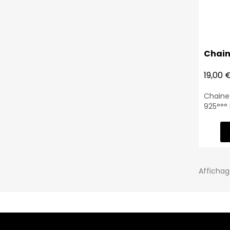
Chain
19,00 
Chaine 
925°°° 
ajouré 
10 mm 
de rac
Affichage