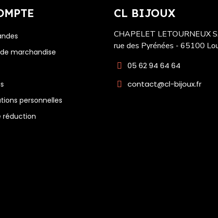
OMPTE
CL BIJOUX
CHAPELET LETOURNEUX SA
ndes
rue des Pyrénées - 65100 Lo
 de marchandise
05 62 94 64 64
contact@cl-bijoux.fr
es
tions personnelles
 réduction