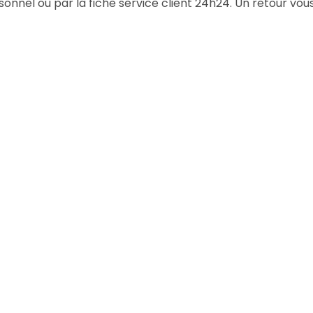
rsonnel ou
par la fiche service client
24h24. Un retour vou