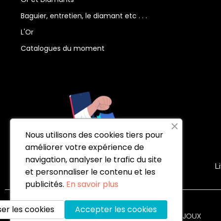
Baguier, entretien, le diamant etc . . .
L'Or
Catalogues du moment
Nous utilisons des cookies tiers pour
améliorer votre expérience de
navigation, analyser le trafic du site
30 jours pour échanger
L
et personnaliser le contenu et les
publicités.
En savoir plus
er les cookies
Accepter les cookies
© 2025 CL-BIJOUX