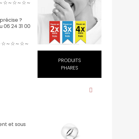
～☆～☆～☆～
précise ?
 06 24 31 00
～☆～☆～☆～
PRODUITS
PHARES
ent et sous