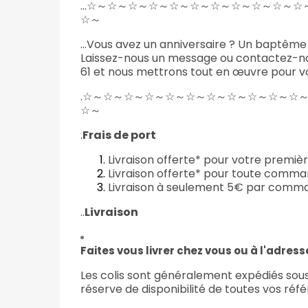
...☆～☆～☆～☆～☆～☆～☆～☆～☆～☆
☆～
…Vous avez un anniversaire ? Un baptême ?
Laissez-nous un message
ou contactez-nou
61 et nous mettrons tout en œuvre pour vous
.☆～☆～☆～☆～☆～☆～☆～☆～☆～☆～☆
☆～
.
Frais de port
Livraison offerte* pour votre prem
Livraison offerte* pour toute comm
Livraison à seulement 5€ par comman
..
Livraison
Faites vous livrer chez vous ou à l'adress
Les colis sont généralement expédiés sous
réserve de disponibilité de toutes vos réf