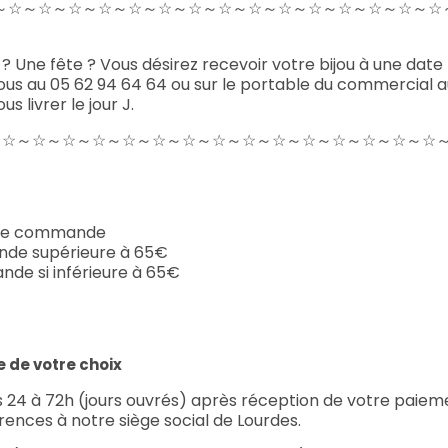
～☆～☆～☆～☆～☆～☆～☆～☆～☆～☆～☆～☆～☆～☆～☆～☆
 Une fête ? Vous désirez recevoir votre bijou à une date 
s au 05 62 94 64 64 ou sur le portable du commercial au
 livrer le jour J.
～☆～☆～☆～☆～☆～☆～☆～☆～☆～☆～☆～☆～☆～☆～☆
ière commande
ande supérieure à 65€
de si inférieure à 65€
e de votre choix
 24 à 72h (jours ouvrés) après réception de votre paiem
érences à notre siège social de Lourdes.