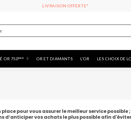
LIVRAISON OFFERTE*
 OR 750°°°
OR ET DIAMANTS
L'OR
LES CHOIX DE L
lace pour vous assurer le meilleur service possible ;
 d’anticiper vos achats le plus possible afin d'éviter