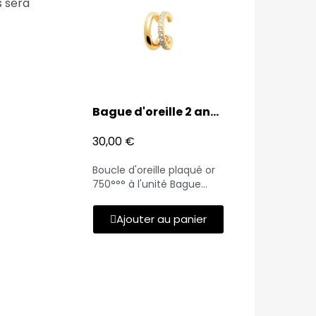
s sera
Bague d'oreille 2 anneaux
30,00 €
Boucle d'oreille plaqué or
750°°° à l'unité Bague
d'oreille double rang dont
un pavé d'oxydes de
Ajouter au panier
zirconium blancs