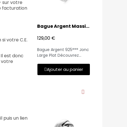
– sur votre
e facturation
Bague Argent Massif Jonc large plat
129,00 €
si votre C.E.
Bague Argent 925°°° Jonc
Large Plat Découvrez
Il est donc
l'élégance intemporelle
à votre
de notre bague en argent
Ajouter au panier
925°°°, conçue pour allier
simplicité et
sophistication. Ce bijou se
distingue par sa forme
jonc large et plat, offrant
une brillance éclatante et
un design épuré. Avec un
poids de 12,26 grammes,
cette bague est à la fois
puis un lien
considérable et