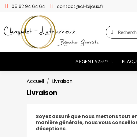
05 62 94 64 64
contact@cl-bijoux.fr
ARGENT 925°°°
PLAQUÉ
Accueil
Livraison
Livraison
Soyez assuré que nous mettons tout en p
manière générale, nous vous conseillons
déceptions.