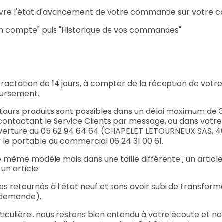
uivre l'état d'avancement de votre commande sur votre 
Mon compte" puis "Historique de vos commandes"
rétractation de 14 jours, à compter de la réception de vo
oursement.
etours produits sont possibles dans un délai maximum de 3
 contactant
le Service Clients
par message, ou dans votr
uverture au 05 62 94 64 64 (CHAPELET LETOURNEUX SAS, 4
 le portable du commercial 06 24 31 00 61.
 même modèle mais dans une taille différente ; un articl
un article.
s retournés à l’état neuf et sans avoir subi de transform
 demande).
iculière…nous restons bien entendu à votre écoute et no