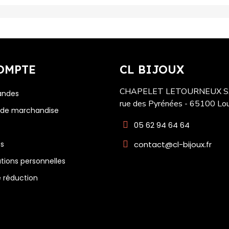
OMPTE
CL BIJOUX
CHAPELET LETOURNEUX SA
ndes
rue des Pyrénées - 65100 Lo
 de marchandise
05 62 94 64 64
contact@cl-bijoux.fr
es
tions personnelles
 réduction