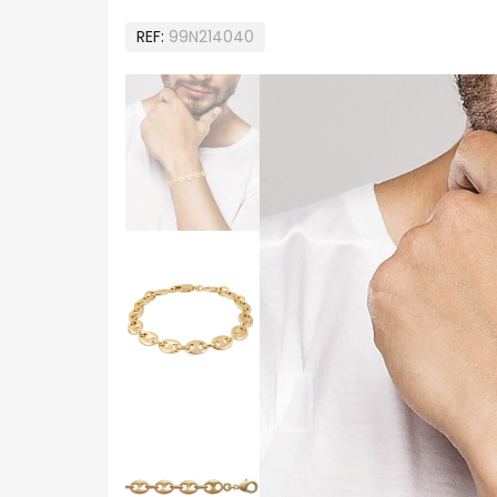
REF
99N214040