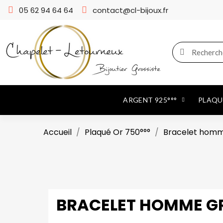
05 62 94 64 64
contact@cl-bijoux.fr
ARGENT 925°°°
PLAQUÉ
Accueil
Plaqué Or 750°°°
Bracelet homm
BRACELET HOMME GR