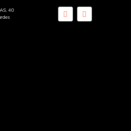
S, 40
urdes