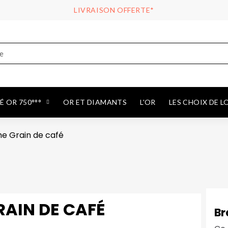
LIVRAISON OFFERTE*
 OR 750°°°
OR ET DIAMANTS
L'OR
LES CHOIX DE L
e Grain de café
AIN DE CAFÉ
Br