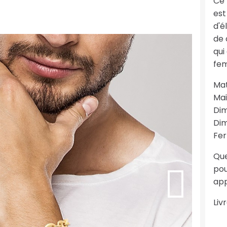
Ce 
est
d'é
de 
qui
fe
Mat
Mai
Dim
Dim
Fer
Que
pou
app
Liv